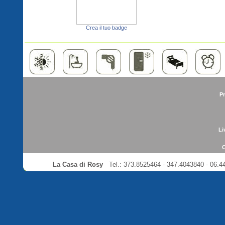
Crea il tuo badge
Pr
Li
C
La Casa di Rosy
Tel.: 373.8525464 - 347.4043840 - 06.4