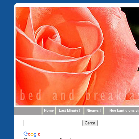
Home
Last Minute !
Nieuws !
Hoe kunt u ons v