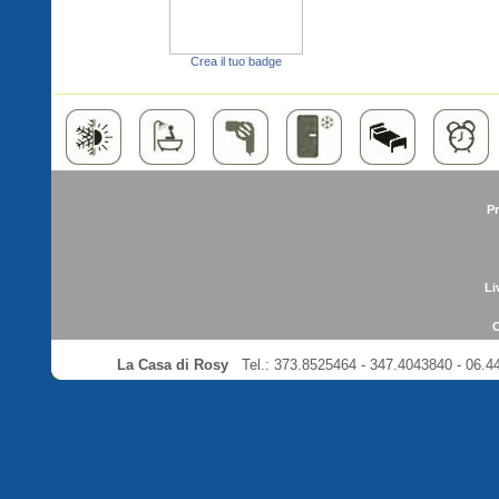
Crea il tuo badge
Pr
Li
C
La Casa di Rosy
Tel.: 373.8525464 - 347.4043840 - 06.4